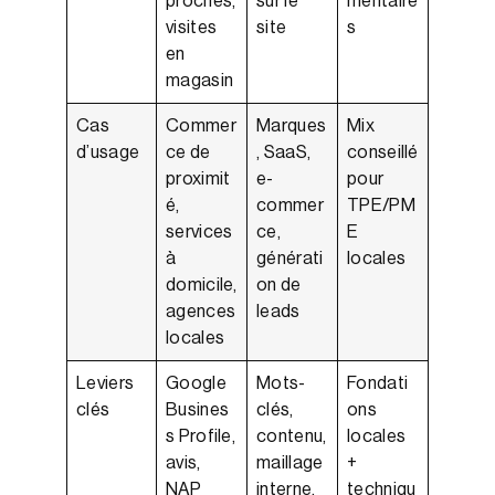
proches,
sur le
mentaire
visites
site
s
en
magasin
Cas
Commer
Marques
Mix
d’usage
ce de
, SaaS,
conseillé
proximit
e-
pour
é,
commer
TPE/PM
services
ce,
E
à
générati
locales
domicile,
on de
agences
leads
locales
Leviers
Google
Mots-
Fondati
clés
Busines
clés,
ons
s Profile,
contenu,
locales
avis,
maillage
+
NAP
interne,
techniqu