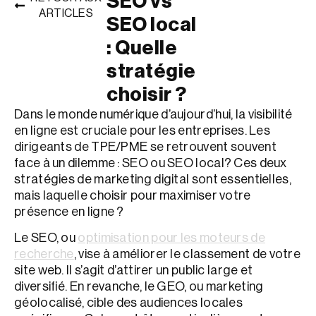
SEO vs
ARTICLES
SEO local
SERVICES
: Quelle
→ DESIGN
stratégie
→ SEO
choisir ?
Dans le monde numérique d’aujourd’hui, la visibilité
→ SEA & ADS
en ligne est cruciale pour les entreprises. Les
→ SITES WEB
dirigeants de TPE/PME se retrouvent souvent
face à un dilemme : SEO ou SEO local? Ces deux
→ RÉSEAUX SOCIAUX
stratégies de marketing digital sont essentielles,
mais laquelle choisir pour maximiser votre
→ IA &
présence en ligne ?
AUTOMATISATION
Le SEO, ou
optimisation pour les moteurs de
RÉALISATIONS
recherche
, vise à améliorer le classement de votre
À PROPOS
site web. Il s’agit d’attirer un public large et
diversifié. En revanche, le GEO, ou marketing
NOUS
géolocalisé, cible des audiences locales
CONTACTER