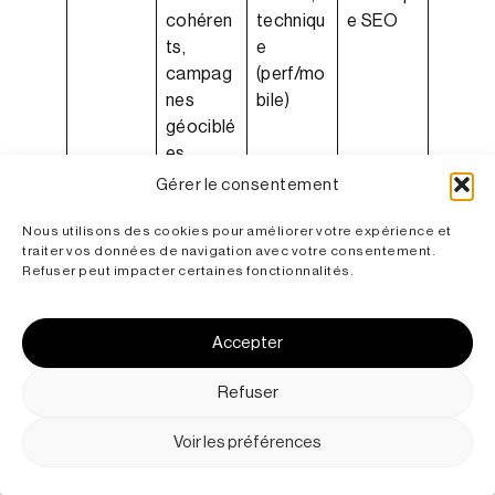
cohéren
techniqu
e SEO
ts,
e
campag
(perf/mo
nes
bile)
géociblé
es
Gérer le consentement
SEO
Local =
Régional
Adapter
local vs
requête
= zone
mots-
Nous utilisons des cookies pour améliorer votre expérience et
régional
s très
étendue
clés et
traiter vos données de navigation avec votre consentement.
Refuser peut impacter certaines fonctionnalités.
précises
(ville/regi
pages
(rue/quar
on)
d’atterri
tier)
ssage
Accepter
Contenu
Pages/l
Guides,
Localise
Refuser
s
ocal
FAQ,
r les
posts,
compar
contenu
Voir les préférences
événem
atifs,
s
ents,
pages
stratégi