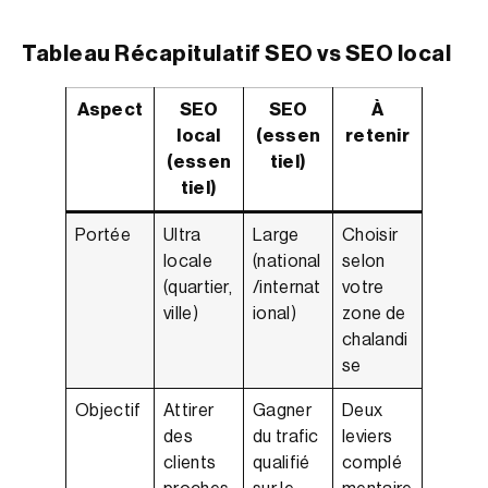
Tableau Récapitulatif SEO vs SEO local
Aspect
SEO
SEO
À
local
(essen
retenir
(essen
tiel)
tiel)
Portée
Ultra
Large
Choisir
locale
(national
selon
(quartier,
/internat
votre
ville)
ional)
zone de
chalandi
se
Objectif
Attirer
Gagner
Deux
des
du trafic
leviers
clients
qualifié
complé