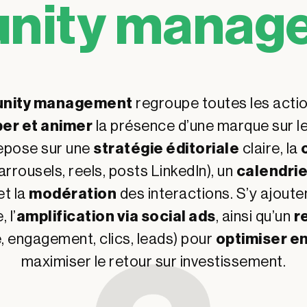
nity manag
nity management
regroupe toutes les actio
er et animer
la présence d’une marque sur l
 repose sur une
stratégie éditoriale
claire, la
arrousels, reels, posts LinkedIn), un
calendrie
et la
modération
des interactions. S’y ajoute
 l’
amplification via social ads
, ainsi qu’un
r
, engagement, clics, leads) pour
optimiser e
maximiser le retour sur investissement.