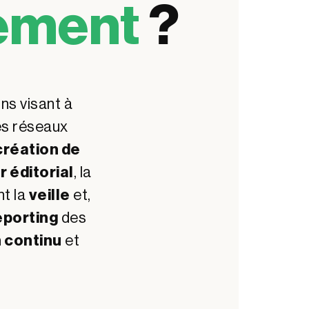
ement
?
ns visant à
es réseaux
création de
r éditorial
, la
nt la
veille
et,
eporting
des
n continu
et