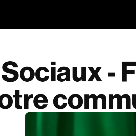
Sociaux
-
F
otre
commu