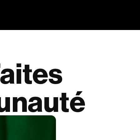
aites
nauté