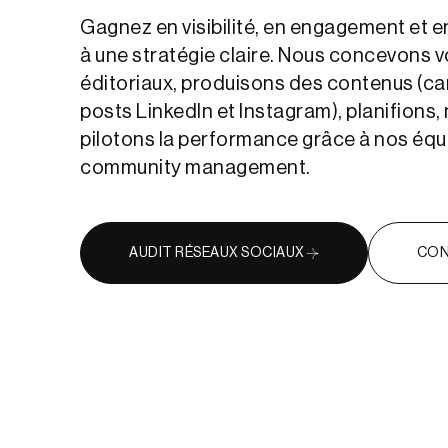
→ DESIGN
Gagnez en visibilité, en engagement et e
à une stratégie claire. Nous concevons vo
→ SEO
éditoriaux, produisons des contenus (car
posts LinkedIn et Instagram), planifions
→ SEA & ADS
pilotons la performance grâce à nos équ
community management.
→ SITES WEB
→ RÉSEAUX SOCIAUX
AUDIT RÉSEAUX SOCIAUX
CON
→ IA & AUTOMATISATION
RÉALISATIONS
À PROPOS