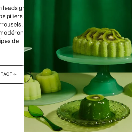
n leads grâce
s piliers
rousels, reels,
, modérons et
ipes de
TACT