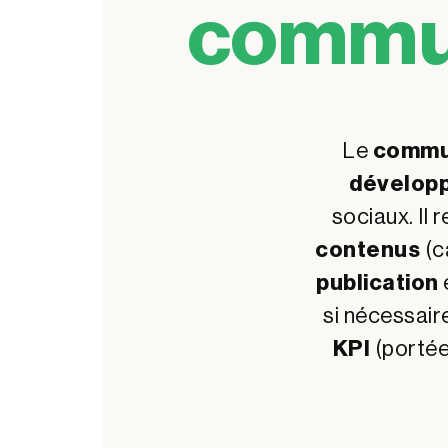
commu
Le
commu
développ
sociaux. Il
contenus
(c
publication
si nécessaire,
KPI
(portée