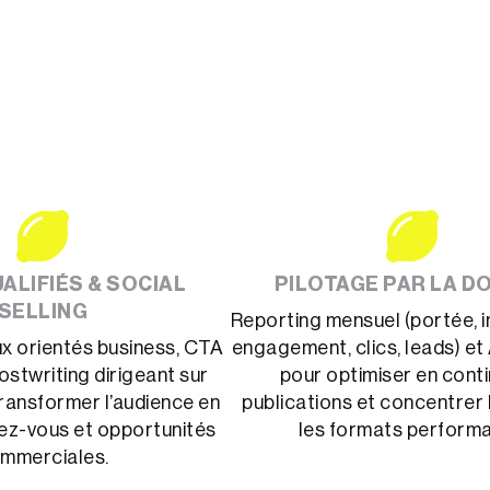
ALIFIÉS & SOCIAL
PILOTAGE PAR LA D
SELLING
Reporting mensuel (portée, 
aux orientés business, CTA
engagement, clics, leads) et
ostwriting dirigeant sur
pour optimiser en cont
transformer l’audience en
publications et concentrer l
dez-vous et opportunités
les formats performa
mmerciales.