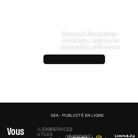
Content Marketing :
stratégie, enjeux et
méthodes efficaces
LIRE L'ARTICLE —
SEA - PUBLICITÉ EN LIGNE
Vous
/LIENS
/SERVICES
UTILES
/RETROUVEZ-