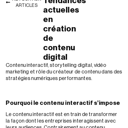
Tendances
ARTICLES
actuelles
SERVICES
en
→ DESIGN
création
→ SEO
de
contenu
→ SEA & ADS
digital
→ SITES WEB
Contenu interactif, storytelling digital, vidéo
→ RÉSEAUX SOCIAUX
marketing et rôle du créateur de contenu dans des
stratégies numériques performantes.
→ IA &
AUTOMATISATION
RÉALISATIONS
Pourquoi le contenu interactif s’impose
À PROPOS
Le contenu interactif est en train de transformer
NOUS
la façon dont les entreprises interagissent avec
CONTACTER
leurs audiences. Contrairement au contenu