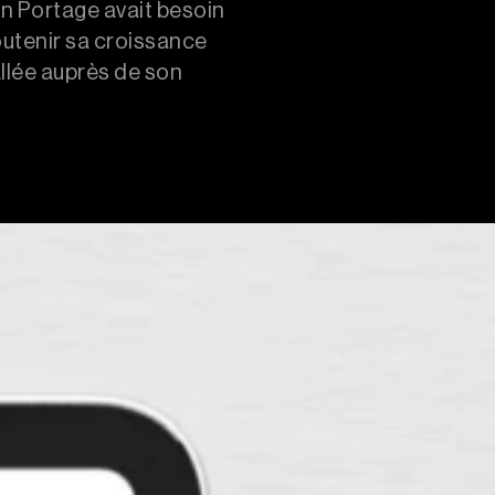
n Portage avait besoin
outenir sa croissance
tallée auprès de son