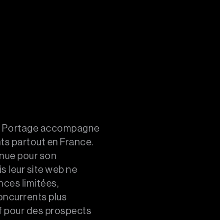
man Portage accompagne
ts partout en France.
nue pour son
leur site web ne
nces limitées,
oncurrents plus
tif pour des prospects