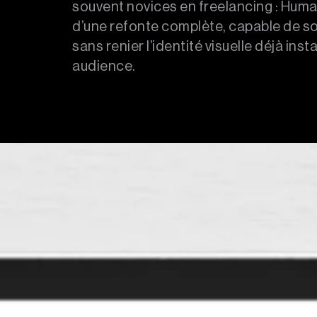
souvent novices en freelancing : Huma
→ DESIGN
d’une refonte complète, capable de s
sans renier l’identité visuelle déjà ins
→ SEO
audience.
→ SEA & ADS
→ SITES WEB
→ RÉSEAUX SOCIAUX
→ IA & AUTOMATISATION
RÉALISATIONS
À PROPOS